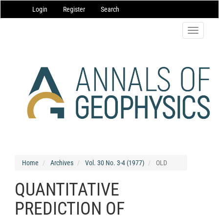
Main
Login
Register
Search
Navigation
Main
Content
Toggle
Sidebar
navigatio
Home
Archives
Vol. 30 No. 3-4 (1977)
OLD
QUANTITATIVE
PREDICTION OF