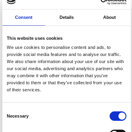
Applying this standard license to your own work will
ensure your right to make your work freely and openly
available. For queries about the license, please contact
Consent
Details
About
ann.geophys@ingv.it.
This website uses cookies
HOW TO CITE
We use cookies to personalise content and ads, to
provide social media features and to analyse our traffic.
BOUCHON, A. K.; CHOUET, B.; DAS, S. Quantitative
We also share information about your use of our site with
Prediction of Strong Motion for a Potential Earthquake
Fault.
Ann. Geophys.
1977
,
30
(3-4), 341-368.
our social media, advertising and analytics partners who
https://doi.org/10.4401/ag-4827
.
may combine it with other information that you’ve
provided to them or that they’ve collected from your use
of their services.
0
0
Consent
Necessary
Selection
References