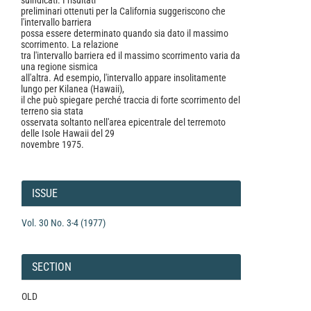
suindicati. I risultati
preliminari ottenuti per la California suggeriscono che
l'intervallo barriera
possa essere determinato quando sia dato il massimo
scorrimento. La relazione
tra l'intervallo barriera ed il massimo scorrimento varia da
una regione sismica
all'altra. Ad esempio, l'intervallo appare insolitamente
lungo per Kilanea (Hawaii),
il che può spiegare perché traccia di forte scorrimento del
terreno sia stata
osservata soltanto nell'area epicentrale del terremoto
delle Isole Hawaii del 29
novembre 1975.
Article
Details
ISSUE
Vol. 30 No. 3-4 (1977)
SECTION
OLD