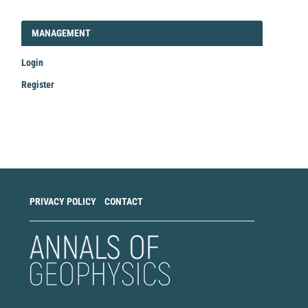
LOGIN_REGISTER
MANAGEMENT
Login
Register
Make
a
Submission
PRIVACY POLICY
CONTACT