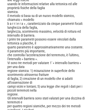
alle leggi fisiche
usando le informazioni relative alla tettonica ed alle
proprietà fisiche della faglia
sismica.
Il metodo si basa su di un nuovo modello sismico,
chiamato « modello
b a r r i e r a » , caratterizzato da cinque parametri focali:
lunghezza della faglia,
larghezza, scorrimento massimo, velocità di rottura ed
intervallo di barriera.
I primi tre parametri possono essere vincolati dalla
tettonica a placche, il
quarto parametro è approssimativamente una costante.
Il parametro più importante,
che controlla l'accelerazione del terremoto, è l'ultimo,
l'intervallo « barriera ».
Vi sono tre metodi per valutare 1' « intervallo barriera »
per una data
regione sismica: 1) misurazione in superficie dello
scorrimento attraverso fratture
di faglia; 2) creazione di un modello che si adatti
all'osservazione di
campi vicini e lontani; 5) una legge che regoli i dati per i
piccoli terremoti nella
regione.
Gli intervalli barriera sono stati valutati per una dozzina di
terremoti e
per quattro regioni sismiche, per mezzo dei tre metodi