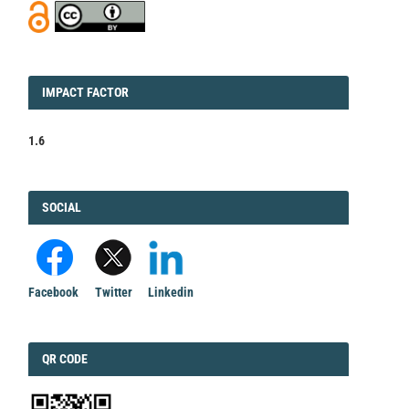
IMPACT
IMPACT FACTOR
FACTOR
1.6
FACEBOOK
SOCIAL
Facebook
Twitter
Linkedin
QRCODE
QR CODE