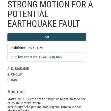
STRONG MOTION FOR A
POTENTIAL
EARTHQUAKE FAULT
Article
pdf
Sidebar
Published:
1977-11-25
DOI:
https://doi.org/10.4401/ag-4827
Main
A. K. BOUCHON
Article
B. CHOUET
Content
S. DAS
Abstract
RIASSUNTO. - Questa nota descrive un nuovo metodo per
calcolare le registrazioni
accelerografìehe per una data regione sismica in base