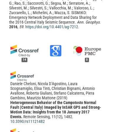
G.; Rao, S.; Saccorotti, G.; Segou, M.; Serratore, A.;
Silvestri, M.; Silvestri, S.; Vallocchia, M.; Valoroso, L.;
Zuccarello, L.; Michelini, A.; Mazza, S. SISMIKO:
Emergency Network Deployment and Data Sharing for
the 2016 Central Italy Seismic Sequence.
Ann. Geophys.
2016
,
59
.
https://doi.org/10.4401/ag-7212
.
14
0
Daniele Cheloni, Nicola D’Agostino, Laura
Scognamiglio, Elisa Tinti, Christian Bignami, Antonio
Avallone, Roberta Giuliani, Stefano Calcaterra, Piera
Gambino, Maurizio Mattone
(2019)
Heterogeneous Behavior of the Campotosto Normal
Fault (Central Italy) Imaged by InSAR GPS and Strong-
Motion Data: Insights from the 18 January 2017
Events.
Remote Sensing, 11(12), 1482.
10.3390/rs11121482