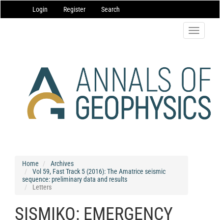
Main
Login
Register
Search
Navigation
Main
Content
Toggle
Sidebar
navigatio
Home
Archives
Vol 59, Fast Track 5 (2016): The Amatrice seismic
sequence: preliminary data and results
Letters
SISMIKO: EMERGENCY