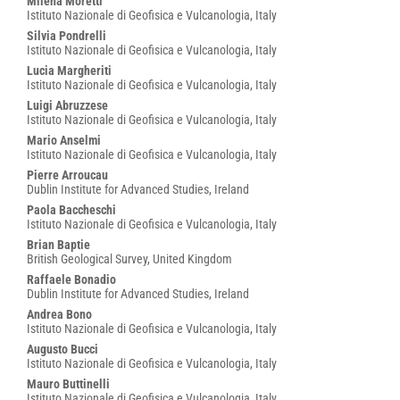
Main
Milena Moretti
Istituto Nazionale di Geofisica e Vulcanologia, Italy
Article
Silvia Pondrelli
Content
Istituto Nazionale di Geofisica e Vulcanologia, Italy
Lucia Margheriti
Istituto Nazionale di Geofisica e Vulcanologia, Italy
Luigi Abruzzese
Istituto Nazionale di Geofisica e Vulcanologia, Italy
Mario Anselmi
Istituto Nazionale di Geofisica e Vulcanologia, Italy
Pierre Arroucau
Dublin Institute for Advanced Studies, Ireland
Paola Baccheschi
Istituto Nazionale di Geofisica e Vulcanologia, Italy
Brian Baptie
British Geological Survey, United Kingdom
Raffaele Bonadio
Dublin Institute for Advanced Studies, Ireland
Andrea Bono
Istituto Nazionale di Geofisica e Vulcanologia, Italy
Augusto Bucci
Istituto Nazionale di Geofisica e Vulcanologia, Italy
Mauro Buttinelli
Istituto Nazionale di Geofisica e Vulcanologia, Italy