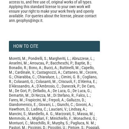
access to, and free use of, original works of all types.
Applying this standard license to your own work will
ensure your right to make your work freely and openly
available. For queries about the license, please contact
ann.geophys@ingv.it.
HOW TO CITE
Moretti, M.; Pondrelli, S.; Margheriti, L.; Abruzzese, L.;
Anselmi, M.; Arroucau, P.; Baccheschi, P.; Baptie, B.;
Bonadio, R.; Bono, A.; Bucci, A.; Buttinelli, M.; Capello,
M.; Cardinale, V.; Castagnozzi, A.; Cattaneo, M.; Cecere,
G.; Chiarabba, C.; Chiaraluce, L.; Cimini, G. B.; Cogliano,
R.; Colasanti, G.; Colasanti, M.; Criscuoli, F.; D’Alema, E.;
D’Alessandro, A.; D’Ambrosio, C.; Danecek, P.; De Caro,
M.; De Gori, P.; Delladio, A.; De Luca, G.; De Luca, G.;
Demartin, M.; Di Nezza, M.; Di Stefano, R.; Falco, L.;
Fares, M.; Frapiccini, M.; Frepoli, A.; Galluzzo, D.;
Giandomenico, E.; Giovani, L.; Giunchi, C.; Govoni, A.;
Hawthorn, D.; Ladina, C.; Lauciani, V.; Lindsay, A.;
Mancini, S.; Mandiello, A. G.; Marzorati, S.; Massa, M.;
Memmolo, A.; Migliari, F.; Minichiello, F.; Monachesi, G.;
Montuori, C.; Moschillo, R.; Murphy, S.; Pagliuca, N. M.;
Pastori, M.; Piccinini, D.; Piccolini, U.; Pintore, S.; Poggiali,